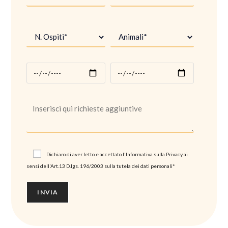
Dichiaro di aver letto e accettato l'Informativa sulla
Privacy
ai
sensi dell'Art.13 D.lgs. 196/2003 sulla tutela dei dati personali*
A