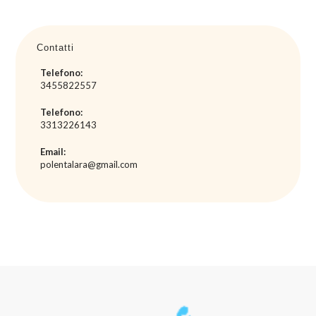
l
t
e
Contatti
r
n
Telefono:
a
3455822557
t
Telefono:
i
3313226143
v
e
Email:
polentalara@gmail.com
: